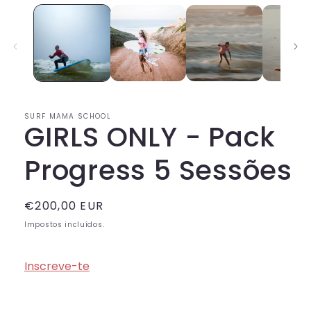
multimédia
1
em
modal
SURF MAMA SCHOOL
GIRLS ONLY - Pack
Progress 5 Sessões
Preço
€200,00 EUR
normal
Impostos incluídos.
Inscreve-te