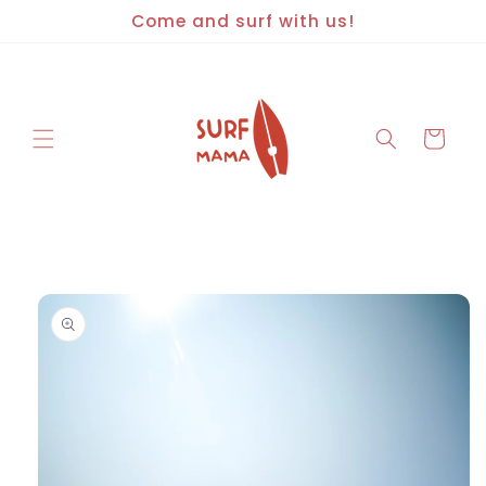
Saltar
Come and surf with us!
para o
conteúdo
Carrinho
Saltar para
a
informação
do produto