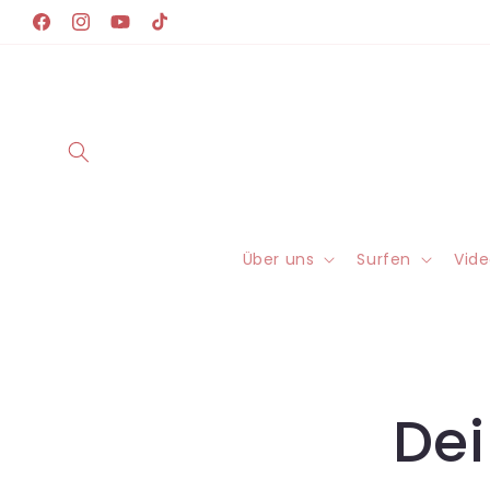
Direkt
zum
Facebook
Instagram
YouTube
TikTok
Inhalt
Über uns
Surfen
Vid
Dei