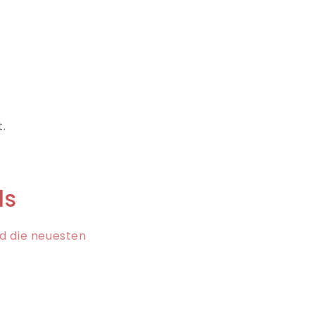
.
ls
nd die neuesten